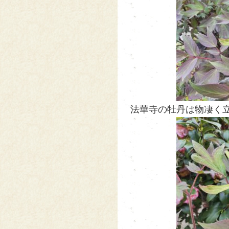
法華寺の牡丹は物凄く立派な