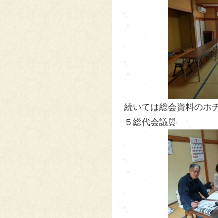
続いては総会資料のホチ
５総代会議⏰