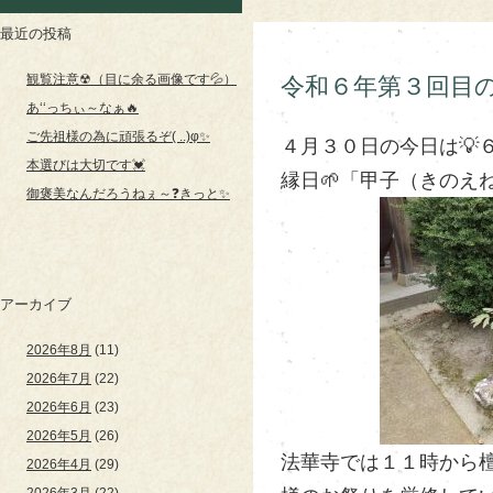
最近の投稿
観覧注意☢（目に余る画像です💦）
令和６年第３回目
あ‘‘っちぃ～なぁ🔥
ご先祖様の為に頑張るぞ( ..)φ✨
４月３０日の今日は💡
本選びは大切です💓
縁日🌱「甲子（きのえ
御褒美なんだろうねぇ～❓きっと✨
アーカイブ
2026年8月
(11)
2026年7月
(22)
2026年6月
(23)
2026年5月
(26)
法華寺では１１時から
2026年4月
(29)