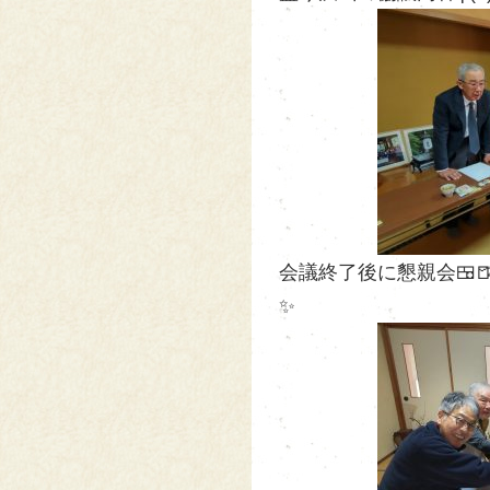
会議終了後に懇親会🍱
✨