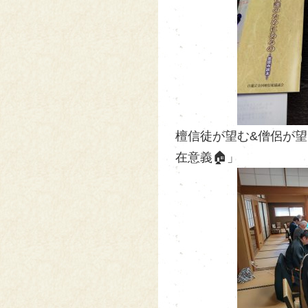
檀信徒が望む&僧侶が望
在意義🏠」