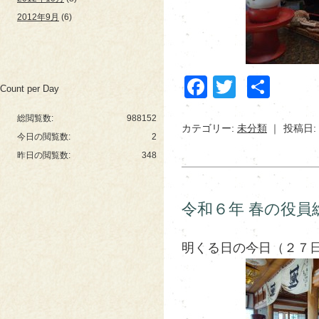
2012年9月
(6)
Facebook
Twitter
共
Count per Day
有
総閲覧数:
988152
カテゴリー:
未分類
投稿日: 
今日の閲覧数:
2
昨日の閲覧数:
348
令和６年 春の役員総
明くる日の今日（２７日）