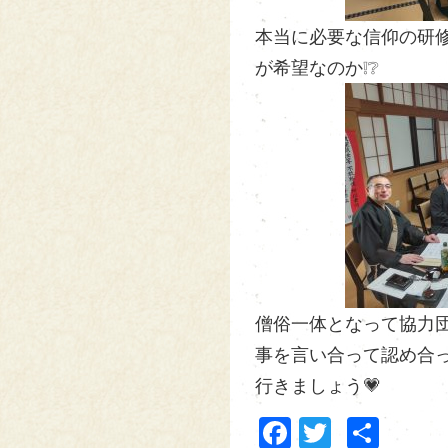
本当に必要な信仰の研修
が希望なのか❕❔
僧俗一体となって協力団体
事を言い合って認め合
行きましょう💗
Facebook
Twitter
共