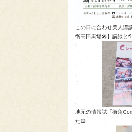
この日に合わせ美人講
衛高田馬場🎤】講談と
地元の情報誌「街角Co
た📖