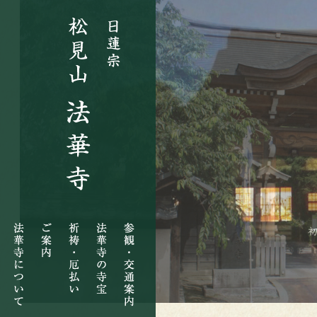
法
ご
祈
法
参
華
案
祷・
華
観・
寺
内
厄
寺
交
に
払
の
通
つ
い
寺
案
い
宝
内
て