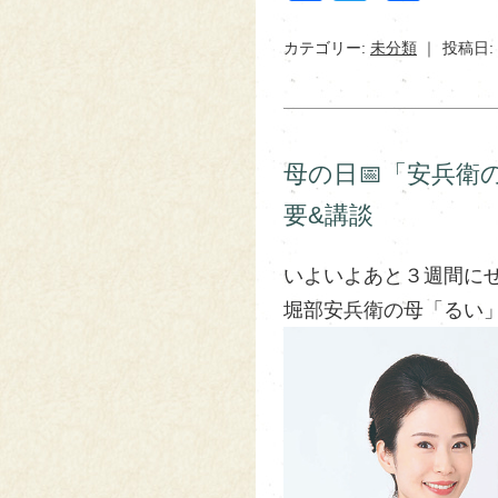
有
カテゴリー:
未分類
投稿日: 
母の日📅「安兵衛
要&講談
いよいよあと３週間にせ
堀部安兵衛の母「るい」