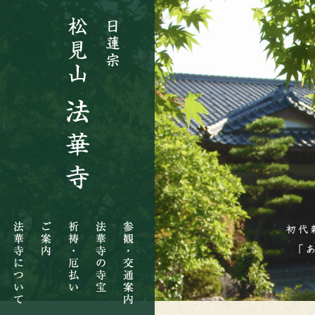
法
ご
祈
法
参
華
案
祷・
華
観・
寺
内
厄
寺
交
に
払
の
通
つ
い
寺
案
い
宝
内
て