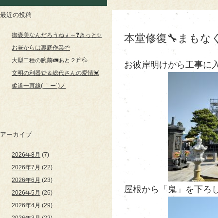
最近の投稿
御褒美なんだろうねぇ～❓きっと✨
本堂修復🔧まもな
お昼からは裏庭作業🌱
大型二種の腕前🚛あと２㌢💦
お彼岸明けから工事に入
文明の利器👕＆総代さんの愛情💓
柔道一直線( ｀ー´)ノ
アーカイブ
2026年8月
(7)
2026年7月
(22)
2026年6月
(23)
屋根から「鬼」を下ろし
2026年5月
(26)
2026年4月
(29)
2026年3月
(22)