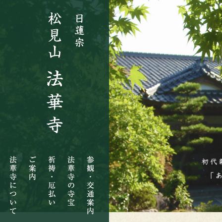
法
ご
祈
法
参
華
案
祷・
華
観・
寺
内
厄
寺
交
に
払
の
通
つ
い
寺
案
い
宝
内
て