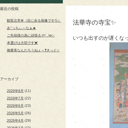
最近の投稿
観覧注意☢（目に余る画像です💦）
法華寺の寺宝✨
あ‘‘っちぃ～なぁ🔥
ご先祖様の為に頑張るぞ( ..)φ✨
いつも出すのが遅くなっ
本選びは大切です💓
御褒美なんだろうねぇ～❓きっと✨
アーカイブ
2026年8月
(11)
2026年7月
(22)
2026年6月
(23)
2026年5月
(26)
2026年4月
(29)
2026年3月
(22)