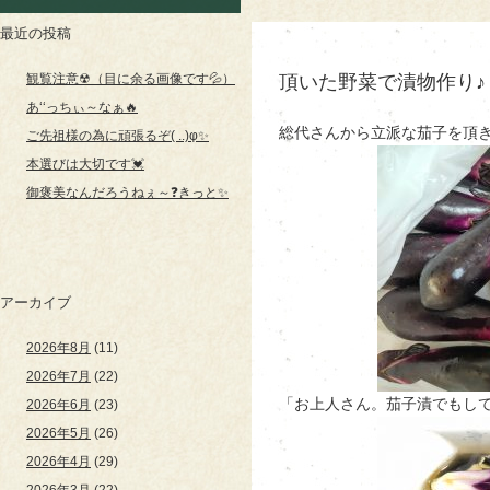
最近の投稿
観覧注意☢（目に余る画像です💦）
頂いた野菜で漬物作り♪
あ‘‘っちぃ～なぁ🔥
総代さんから立派な茄子を頂きま
ご先祖様の為に頑張るぞ( ..)φ✨
本選びは大切です💓
御褒美なんだろうねぇ～❓きっと✨
アーカイブ
2026年8月
(11)
2026年7月
(22)
「お上人さん。茄子漬でもして
2026年6月
(23)
2026年5月
(26)
2026年4月
(29)
2026年3月
(22)