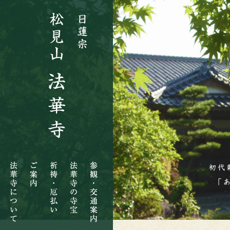
法
ご
祈
法
参
華
案
祷・
華
観・
寺
内
厄
寺
交
に
払
の
通
つ
い
寺
案
い
宝
内
て