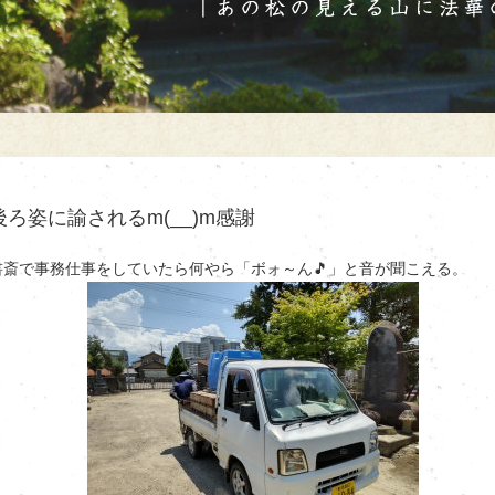
後ろ姿に諭されるm(__)m感謝
書斎で事務仕事をしていたら何やら「ボォ～ん🎵」と音が聞こえる。