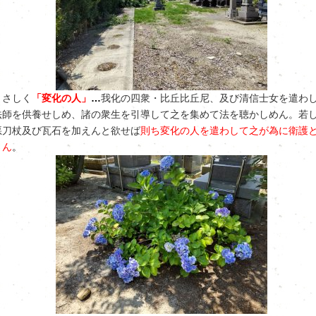
まさしく
「変化の人」
…
我化の四衆・比丘比丘尼、及び清信士女を遣わ
法師を供養せしめ、諸の衆生を引導して之を集めて法を聴かしめん。若
悪刀杖及び瓦石を加えんと欲せば
則ち変化の人を遣わして之が為に衛護
さん
。