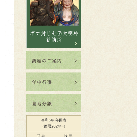
」
令和6年 年回表
（西暦2024年）
回 忌
没 年