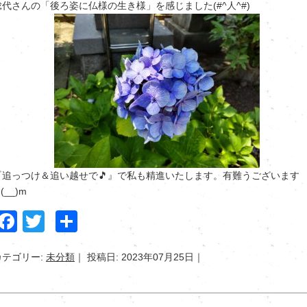
総代さんの「後ろ姿に仏様の生き様」を感じました(#^人^#)
『追っつけ＆追い越せで🎵』で私も精進いたします。有難うございます
(__)m
Facebook
Twitter
共
有
カテゴリー:
未分類
投稿日: 2023年07月25日