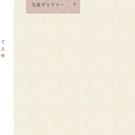
して
し人
と作