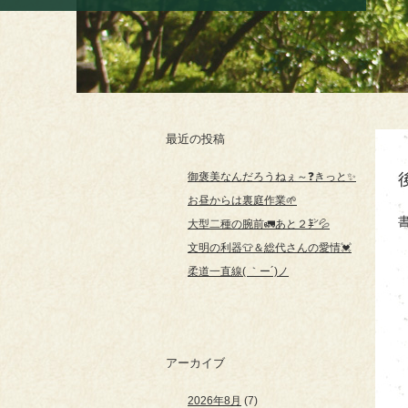
最近の投稿
御褒美なんだろうねぇ～❓きっと✨
お昼からは裏庭作業🌱
大型二種の腕前🚛あと２㌢💦
文明の利器👕＆総代さんの愛情💓
柔道一直線( ｀ー´)ノ
アーカイブ
2026年8月
(7)