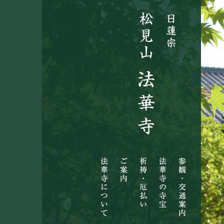
法
ご
祈
法
参
華
案
祷・
華
観・
寺
内
厄
寺
交
に
払
の
通
つ
い
寺
案
い
宝
内
て