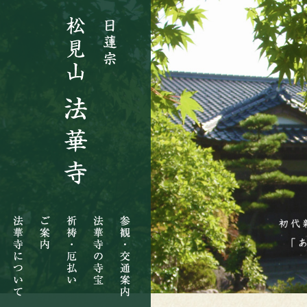
法
ご
祈
法
参
華
案
祷・
華
観・
寺
内
厄
寺
交
に
払
の
通
つ
い
寺
案
い
宝
内
て