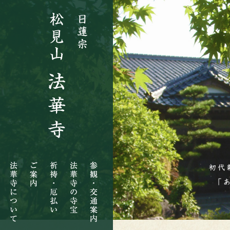
法
ご
祈
法
参
華
案
祷・
華
観・
寺
内
厄
寺
交
に
払
の
通
つ
い
寺
案
い
宝
内
て