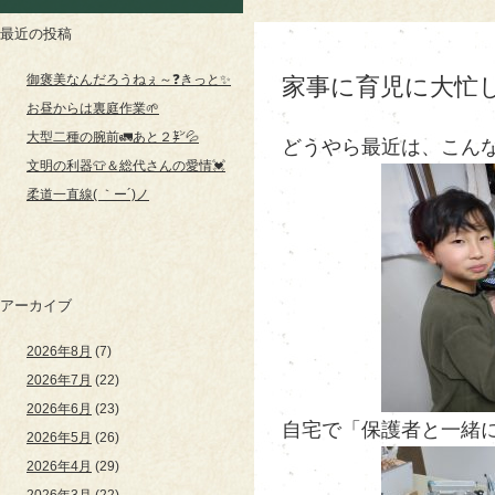
最近の投稿
御褒美なんだろうねぇ～❓きっと✨
家事に育児に大忙し
お昼からは裏庭作業🌱
大型二種の腕前🚛あと２㌢💦
どうやら最近は、こんな
文明の利器👕＆総代さんの愛情💓
柔道一直線( ｀ー´)ノ
アーカイブ
2026年8月
(7)
2026年7月
(22)
2026年6月
(23)
自宅で「保護者と一緒に
2026年5月
(26)
2026年4月
(29)
2026年3月
(22)