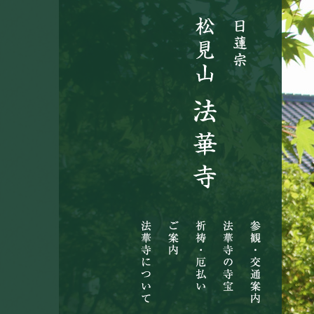
法
ご
祈
法
参
華
案
祷・
華
観・
寺
内
厄
寺
交
に
払
の
通
つ
い
寺
案
い
宝
内
て