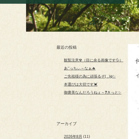
最近の投稿
観覧注意☢（目に余る画像です💦）
あ‘‘っちぃ～なぁ🔥
ご先祖様の為に頑張るぞ( ..)φ✨
本選びは大切です💓
御褒美なんだろうねぇ～❓きっと✨
アーカイブ
2026年8月
(11)