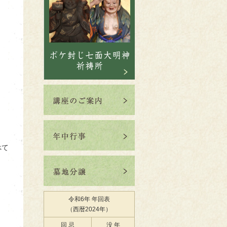
べて
令和6年 年回表
（西暦2024年）
回 忌
没 年