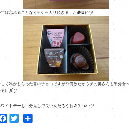
今年は忘れることなく✨シッカリ頂きました🎁🍫(^^)/
そして私がもらった筈のチョコですが💦何故だかウチの奥さんも半分食
る( ﾟДﾟ)/
ホワイトデーも半分返しで良いんだろうね🎵(/・ω・)/
Facebook
Twitter
共
有