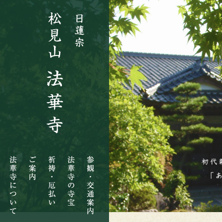
法
ご
祈
法
参
華
案
祷・
華
観・
寺
内
厄
寺
交
に
払
の
通
つ
い
寺
案
い
宝
内
て