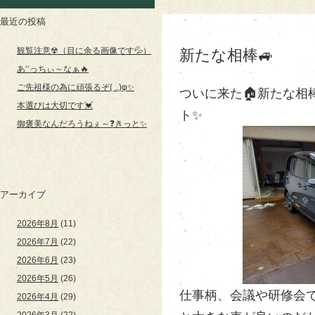
最近の投稿
観覧注意☢（目に余る画像です💦）
新たな相棒🚙
あ‘‘っちぃ～なぁ🔥
ご先祖様の為に頑張るぞ( ..)φ✨
ついに来た🏠新たな相
本選びは大切です💓
ト✨
御褒美なんだろうねぇ～❓きっと✨
アーカイブ
2026年8月
(11)
2026年7月
(22)
2026年6月
(23)
2026年5月
(26)
仕事柄、会議や研修会で
2026年4月
(29)
2026年3月
(22)