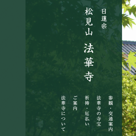
法
ご
祈
法
参
華
案
祷・
華
観・
寺
内
厄
寺
交
に
払
の
通
つ
い
寺
案
い
宝
内
て