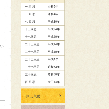
一 周 忌
令和5年
三 回 忌
令和4年
七 回 忌
平成30年
十三回忌
平成24年
十七回忌
平成20年
二十三回忌
平成14年
い
二十七回忌
平成10年
三十三回忌
平成4年
三十七回忌
昭和63年
五十回忌
昭和50年
百 回 忌
大正14年