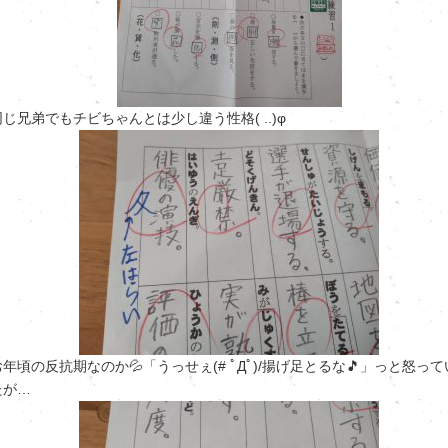
同じ兄弟でもチビちゃんとは少し違う性格( ..)φ
お年頃の反抗期なのか💦「うっせぇ(# ﾟДﾟ)/揚げ足とるな🎵」っと怒って
たが…