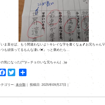
『いま直せば、もう間違わないよ✨キレイな字を書くなぁ🎵お兄ちゃん
っつも頑張ってるもんな凄い💓』っと褒めたら…
の気になった(^^)/←チョロいな兄ちゃん( ..)φ
Facebook
Twitter
共
有
カテゴリー:
未分類
投稿日: 2025年09月27日