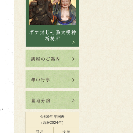
い
令和6年 年回表
（西暦2024年）
回 忌
没 年