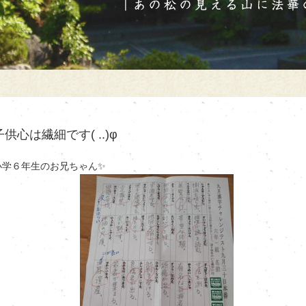
子供心は繊細です( ..)φ
小学６年生のお兄ちゃん✨