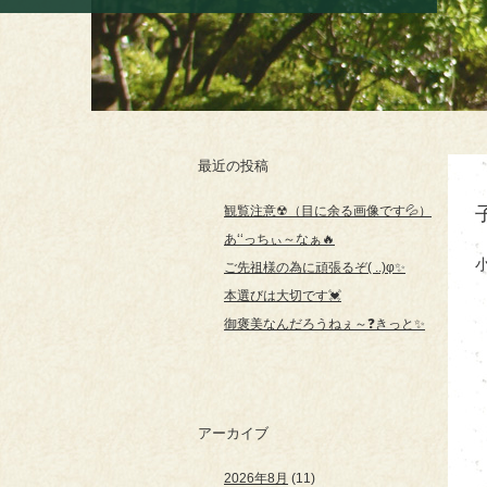
最近の投稿
観覧注意☢（目に余る画像です💦）
あ‘‘っちぃ～なぁ🔥
ご先祖様の為に頑張るぞ( ..)φ✨
本選びは大切です💓
御褒美なんだろうねぇ～❓きっと✨
アーカイブ
2026年8月
(11)