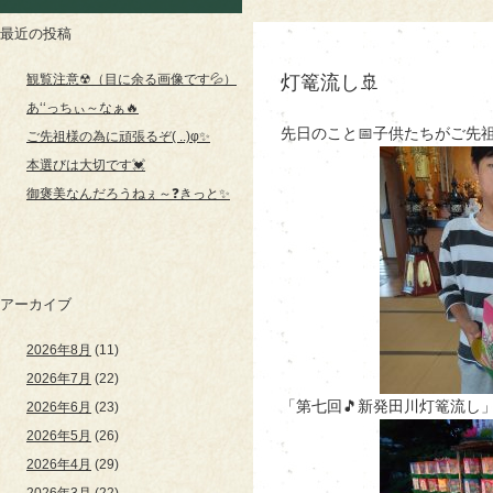
最近の投稿
観覧注意☢（目に余る画像です💦）
灯篭流し🚢
あ‘‘っちぃ～なぁ🔥
先日のこと📅子供たちがご先祖
ご先祖様の為に頑張るぞ( ..)φ✨
本選びは大切です💓
御褒美なんだろうねぇ～❓きっと✨
アーカイブ
2026年8月
(11)
2026年7月
(22)
「第七回🎵新発田川灯篭流し
2026年6月
(23)
2026年5月
(26)
2026年4月
(29)
2026年3月
(22)