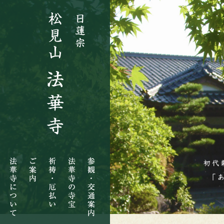
法
ご
祈
法
参
華
案
祷・
華
観・
寺
内
厄
寺
交
に
払
の
通
つ
い
寺
案
い
宝
内
て