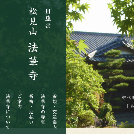
法
ご
祈
法
参
華
案
祷・
華
観・
寺
内
厄
寺
交
に
払
の
通
つ
い
寺
案
い
宝
内
て