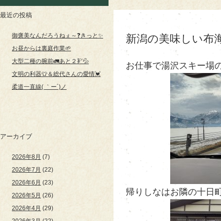
最近の投稿
御褒美なんだろうねぇ～❓きっと✨
新潟の美味しい布海
お昼からは裏庭作業🌱
大型二種の腕前🚛あと２㌢💦
お仕事で湯沢スキー場の
文明の利器👕＆総代さんの愛情💓
柔道一直線( ｀ー´)ノ
アーカイブ
2026年8月
(7)
2026年7月
(22)
2026年6月
(23)
帰りしなはお隣の十日町
2026年5月
(26)
2026年4月
(29)
2026年3月
(22)