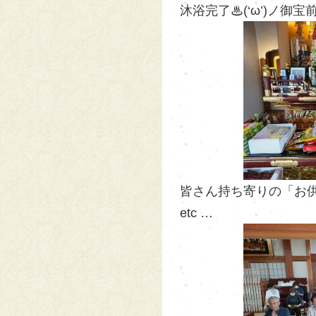
沐浴完了♨(‘ω’)ノ御
皆さん持ち寄りの「お供え
etc …