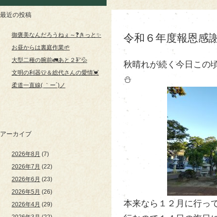
最近の投稿
御褒美なんだろうねぇ～❓きっと✨
令和６年度報恩感謝
お昼からは裏庭作業🌱
大型二種の腕前🚛あと２㌢💦
秋晴れが続く今日この頃
文明の利器👕＆総代さんの愛情💓
⛄
柔道一直線( ｀ー´)ノ
アーカイブ
2026年8月
(7)
2026年7月
(22)
2026年6月
(23)
2026年5月
(26)
本来なら１２月に行っ
2026年4月
(29)
2026年3月
(22)