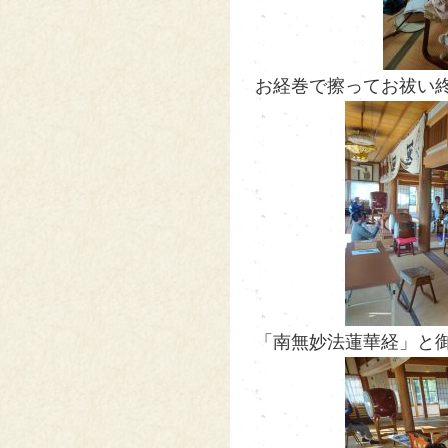
お経巻で擦ってお祓い終
「南無妙法蓮華経」と御題