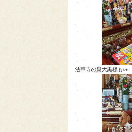
法華寺の親大黒様も👀