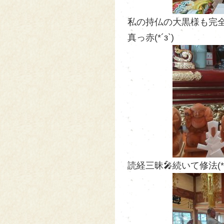
私の持仏の大黒様も完全
真っ赤(*´з`)
読経三昧🎤続いて修法(*´