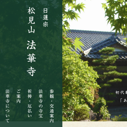
法
ご
祈
法
参
華
案
祷・
華
観・
寺
内
厄
寺
交
に
払
の
通
つ
い
寺
案
い
宝
内
て