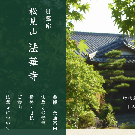
法
ご
祈
法
参
華
案
祷・
華
観・
寺
内
厄
寺
交
に
払
の
通
つ
い
寺
案
い
宝
内
て