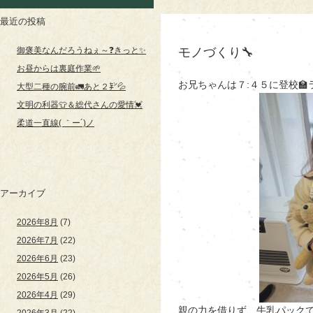
最近の投稿
御褒美なんだろうねぇ～❓きっと✨
モノづくり🔧
お昼からは裏庭作業🌱
お兄ちゃんは７:４５に登校
大型二種の腕前🚛あと２㌢💦
文明の利器👕＆総代さんの愛情💓
柔道一直線( ｀ー´)ノ
アーカイブ
2026年8月
(7)
2026年7月
(22)
2026年6月
(23)
2026年5月
(26)
2026年4月
(29)
親の力を借りず、牛乳パックで
2026年3月
(22)