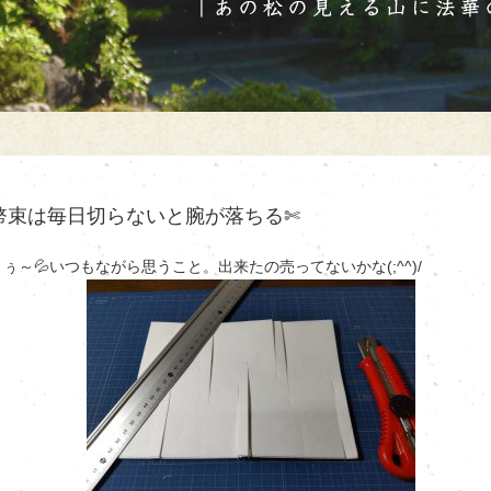
幣束は毎日切らないと腕が落ちる✄
うぅ～💦いつもながら思うこと。出来たの売ってないかな(;^^)/