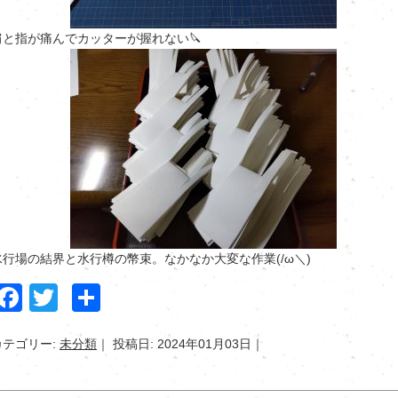
肩と指が痛んでカッターが握れない🔪
水行場の結界と水行樽の幣束。なかなか大変な作業(/ω＼)
Facebook
Twitter
共
有
カテゴリー:
未分類
投稿日: 2024年01月03日