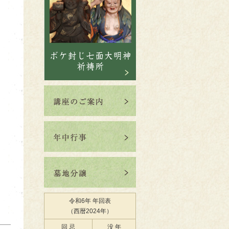
令和6年 年回表
（西暦2024年）
回 忌
没 年