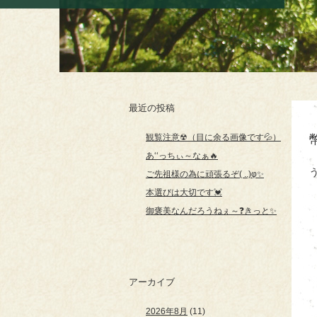
最近の投稿
観覧注意☢（目に余る画像です💦）
あ‘‘っちぃ～なぁ🔥
ご先祖様の為に頑張るぞ( ..)φ✨
本選びは大切です💓
御褒美なんだろうねぇ～❓きっと✨
アーカイブ
2026年8月
(11)