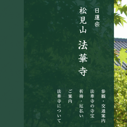
法
ご
祈
法
参
華
案
祷・
華
観・
寺
内
厄
寺
交
に
払
の
通
つ
い
寺
案
い
宝
内
て