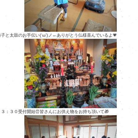
椅子と太鼓のお手伝い(‘ω’)ノ←ありがとう仏様喜んでいるよ💗
１３：３０受付開始⏰皆さんにお供え物をお持ち頂いて🎁