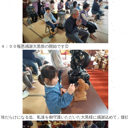
１４：００報恩感謝大黒祭の開始です⏰
「埃だらけになる迄、私達を御守護いただいた大黒様に感謝込めて」煤払