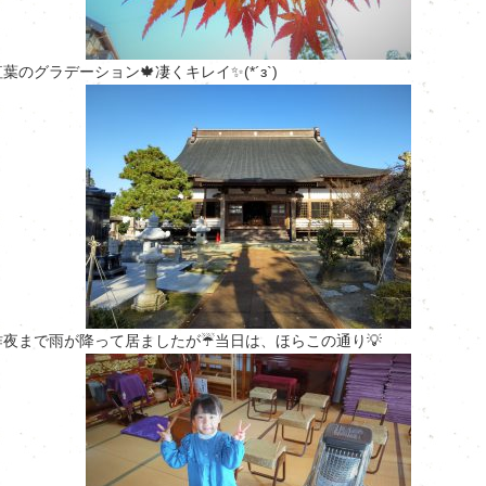
紅葉のグラデーション🍁凄くキレイ✨(*´з`)
昨夜まで雨が降って居ましたが☔当日は、ほらこの通り💡