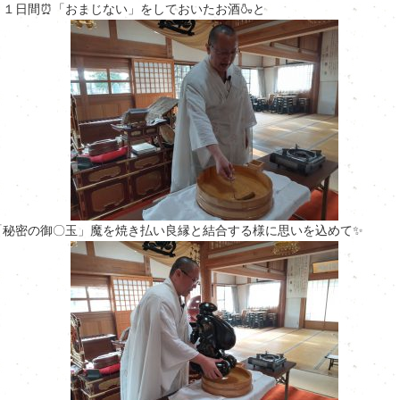
２１日間⏰「おまじない」をしておいたお酒🍶と
「秘密の御〇玉」魔を焼き払い良縁と結合する様に思いを込めて✨