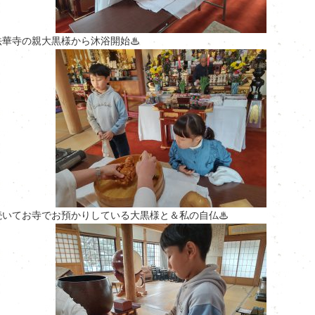
法華寺の親大黒様から沐浴開始♨
続いてお寺でお預かりしている大黒様と＆私の自仏♨