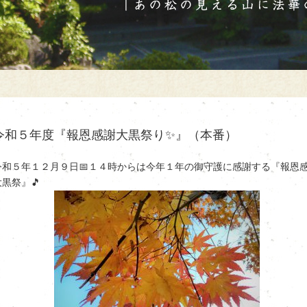
令和５年度『報恩感謝大黒祭り✨』（本番）
令和５年１２月９日📅１４時からは今年１年の御守護に感謝する『報恩
大黒祭』🎵