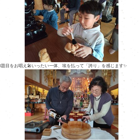
御題目をお唱え🎤いったい一体、埃を払って「誇り」を感じます✨