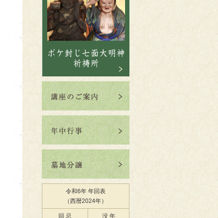
令和6年 年回表
（西暦2024年）
回 忌
没 年