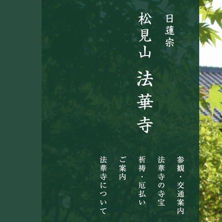
法
ご
祈
法
参
華
案
祷・
華
観・
寺
内
厄
寺
交
に
払
の
通
つ
い
寺
案
い
宝
内
て