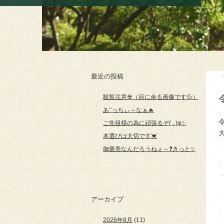
最近の投稿
観覧注意☢（目に余る画像です💦）
あ‘‘っちぃ～なぁ🔥
ご先祖様の為に頑張るぞ( ..)φ✨
本選びは大切です💓
御褒美なんだろうねぇ～❓きっと✨
アーカイブ
2026年8月
(11)