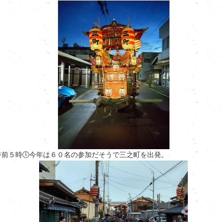
午前５時🕔今年は６０名の参加だそうで三之町を出発。