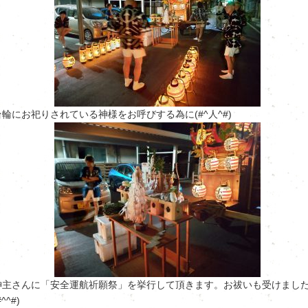
台輪にお祀りされている神様をお呼びする為に(#^人^#)
神主さんに「安全運航祈願祭」を挙行して頂きます。お祓いも受けまし
#^^#)