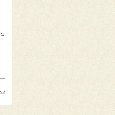
年は
 >