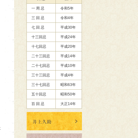
一 周 忌
令和5年
三 回 忌
令和4年
七 回 忌
平成30年
十三回忌
平成24年
十七回忌
平成20年
二十三回忌
平成14年
二十七回忌
平成10年
三十三回忌
平成4年
三十七回忌
昭和63年
五十回忌
昭和50年
百 回 忌
大正14年
た