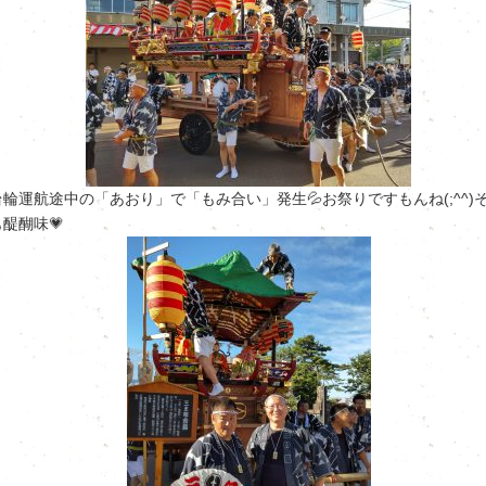
台輪運航途中の「あおり」で「もみ合い」発生💦お祭りですもんね(;^^)
も醍醐味💗