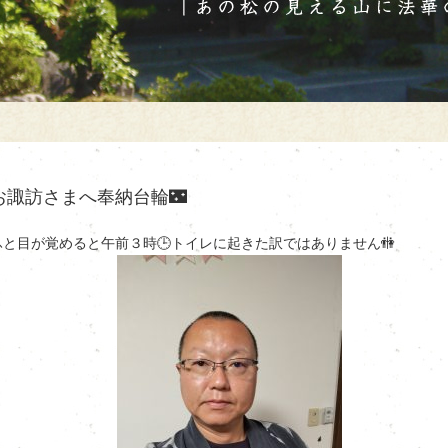
お諏訪さまへ奉納台輪🌃
ふと目が覚めると午前３時🕒トイレに起きた訳ではありません🚻