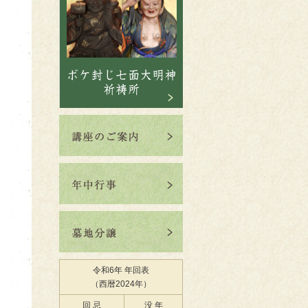
令和6年 年回表
（西暦2024年）
回 忌
没 年