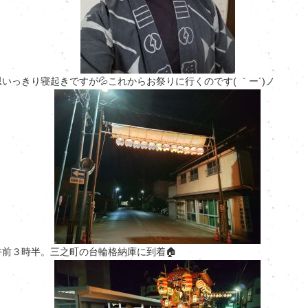
思いっきり寝起きですが💦これからお祭りに行くのです( ｀ー´)ノ
午前３時半。三之町の台輪格納庫に到着🏠