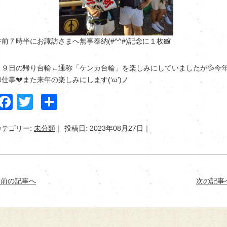
午前７時半にお諏訪さまへ無事奉納(#^^#)記念に１枚📸
２９日の帰り台輪←通称「ケンカ台輪」を楽しみにしていましたが💦今
御仕事💔また来年の楽しみにします(‘ω’)ノ
Facebook
Twitter
共
有
カテゴリー:
未分類
投稿日: 2023年08月27日
< 前の記事へ
次の記事へ