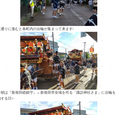
大通りに進むと各町内の台輪が集まって来ます❕
今朝は『新発田総鎮守』←新発田市全域を司る「諏訪神社さま」に台輪
納する日✨