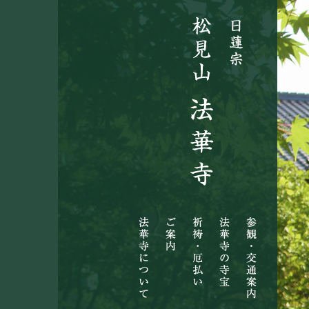
法
ご
祈
法
参
華
案
祷・
華
観・
寺
内
厄
寺
交
に
払
の
通
つ
い
寺
案
い
宝
内
て