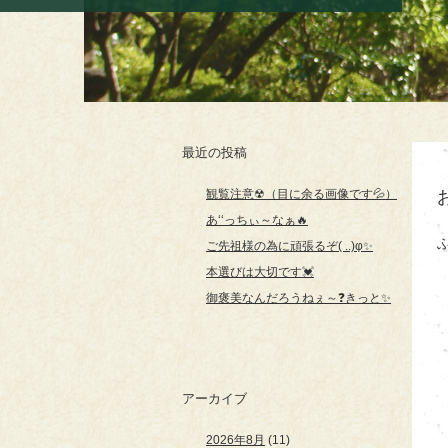
最近の投稿
観覧注意☢（目に余る画像です💦）
あ‘‘っちぃ～なぁ🔥
ご先祖様の為に頑張るぞ( ..)φ✨
本選びは大切です💓
御褒美なんだろうねぇ～❓きっと✨
アーカイブ
2026年8月
(11)