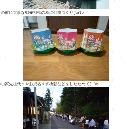
その前に大事な御先祖様の為に灯籠つくり(‘ω’)ノ
〇〇家先祖代々やお戒名＆御祈願などをしたためて( ..)φ