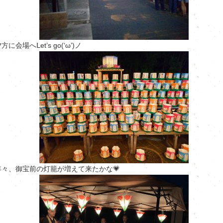
方に会場へⅬet’s go(‘ω’)ノ
年々、御宝前の灯籠が増えて来たかな💗