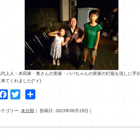
先代上人・本田家・奥さんの実家・ババちゃんの実家の灯籠を流しに手
来てくれました(*´з`)
Facebook
Twitter
共
有
カテゴリー:
未分類
投稿日: 2023年08月19日