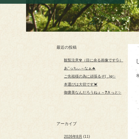
最近の投稿
観覧注意☢（目に余る画像です💦）
あ‘‘っちぃ～なぁ🔥
ご先祖様の為に頑張るぞ( ..)φ✨
本選びは大切です💓
御褒美なんだろうねぇ～❓きっと✨
アーカイブ
2026年8月
(11)