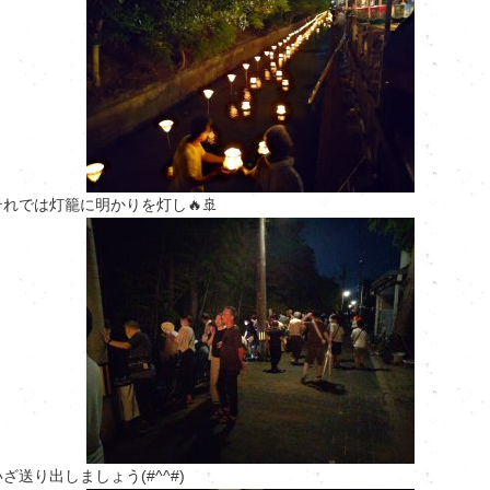
それでは灯籠に明かりを灯し🔥🚢
いざ送り出しましょう(#^^#)