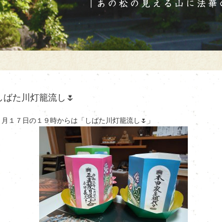
しばた川灯籠流し🌷
８月１７日の１９時からは「しばた川灯籠流し🌷」