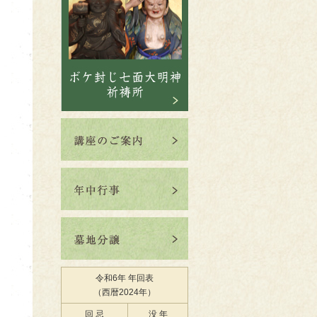
令和6年 年回表
（西暦2024年）
回 忌
没 年