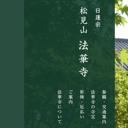
法
ご
祈
法
参
華
案
祷・
華
観・
寺
内
厄
寺
交
に
払
の
通
つ
い
寺
案
い
宝
内
て