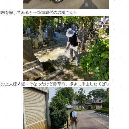
境内を探してみると👀筆頭総代の岩橋さん✨
『お上人様🎵遅～そなったけど除草剤、撒きに来ましたてば❕』