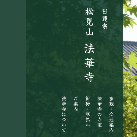
法
ご
祈
法
参
華
案
祷・
華
観・
寺
内
厄
寺
交
に
払
の
通
つ
い
寺
案
い
宝
内
て