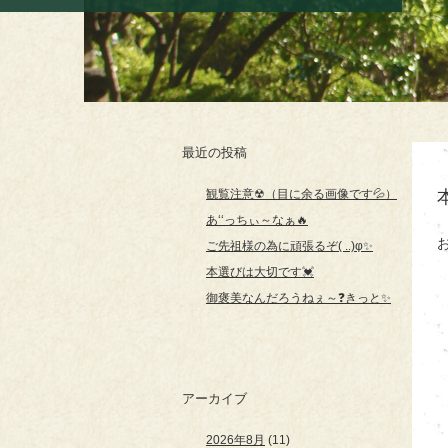
最近の投稿
観覧注意☢（目に余る画像です💦）
あ‘‘っちぃ～なぁ🔥
ご先祖様の為に頑張るぞ( ..)φ✨
本選びは大切です💓
御褒美なんだろうねぇ～❓きっと✨
アーカイブ
2026年8月
(11)