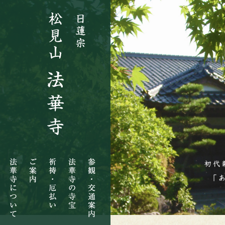
法
ご
祈
法
参
華
案
祷・
華
観・
寺
内
厄
寺
交
に
払
の
通
つ
い
寺
案
い
宝
内
て