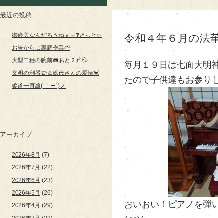
最近の投稿
御褒美なんだろうねぇ～❓きっと✨
令和４年６月の法
お昼からは裏庭作業🌱
大型二種の腕前🚛あと２㌢💦
毎月１９日は七面大明
文明の利器👕＆総代さんの愛情💓
たので子供達もお参り
柔道一直線( ｀ー´)ノ
アーカイブ
2026年8月
(7)
2026年7月
(22)
2026年6月
(23)
2026年5月
(26)
おいおい！ピアノを弾
2026年4月
(29)
2026年3月
(22)