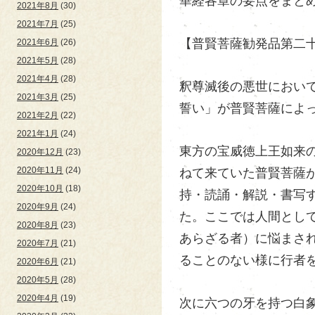
華経各章の要点をまとめて
2021年8月
(30)
2021年7月
(25)
【普賢菩薩勧発品第二
2021年6月
(26)
2021年5月
(28)
2021年4月
(28)
釈尊滅後の悪世におい
2021年3月
(25)
誓い」が普賢菩薩によ
2021年2月
(22)
2021年1月
(24)
東方の宝威徳上王如来
2020年12月
(23)
2020年11月
(24)
ねて来ていた普賢菩薩
2020年10月
(18)
持・読誦・解説・書写
2020年9月
(24)
た。ここでは人間とし
2020年8月
(23)
あらざる者）に悩まさ
2020年7月
(21)
ることのない様に行者
2020年6月
(21)
2020年5月
(28)
2020年4月
(19)
次に六つの牙を持つ白