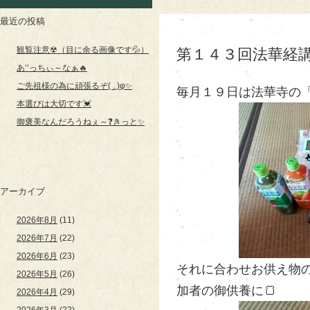
最近の投稿
観覧注意☢（目に余る画像です💦）
第１４３回法華経講
あ‘‘っちぃ～なぁ🔥
ご先祖様の為に頑張るぞ( ..)φ✨
毎月１９日は法華寺の「
本選びは大切です💓
御褒美なんだろうねぇ～❓きっと✨
アーカイブ
2026年8月
(11)
2026年7月
(22)
2026年6月
(23)
それに合わせお供え物の
2026年5月
(26)
加者の御供養に🍞
2026年4月
(29)
2026年3月
(22)