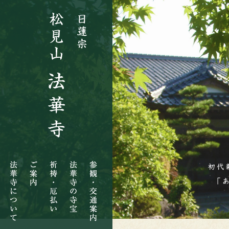
法
ご
祈
法
参
華
案
祷・
華
観・
寺
内
厄
寺
交
に
払
の
通
つ
い
寺
案
い
宝
内
て