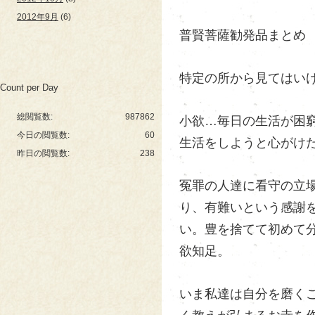
2012年9月
(6)
普賢菩薩勧発品まとめ
特定の所から見てはい
Count per Day
総閲覧数:
987862
小欲…毎日の生活が困
今日の閲覧数:
60
生活をしようと心がけ
昨日の閲覧数:
238
冤罪の人達に看守の立
り、有難いという感謝
い。豊を捨てて初めて
欲知足。
いま私達は自分を磨く