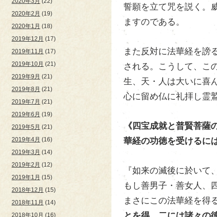
2020年3月
(22)
誓願を立て咒を説く。
2020年2月
(19)
ますのである。
2020年1月
(18)
2019年12月
(17)
また反対に法華経を謗
2019年11月
(17)
2019年10月
(21)
される。こうして、こ
2019年9月
(21)
生、天・人は大いに喜
2019年8月
(21)
心に留め仏に礼拝し霊
2019年7月
(21)
2019年6月
(19)
《四宝成就と普賢菩薩
2019年5月
(21)
華経の功徳を受けるに
2019年4月
(16)
2019年3月
(14)
2019年2月
(12)
『如来の滅後に於いて
2019年1月
(15)
もし善男子・善女人、
2018年12月
(15)
まさにこの法華経を得
2018年11月
(14)
とを得、二には諸々の
2018年10月
(16)