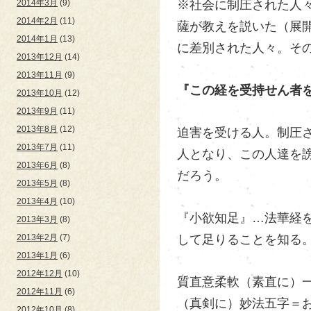
※社会に制圧された人
2014年3月
(9)
2014年2月
(11)
薩が教えを説いた（展
2014年1月
(13)
に差別された人々。そ
2013年12月
(14)
2013年11月
(9)
『この経を受持せん者
2013年10月
(12)
2013年9月
(11)
2013年8月
(12)
迫害を受ける人。制圧
2013年7月
(11)
人となり、この人達を
2013年6月
(8)
だろう。
2013年5月
(8)
2013年4月
(10)
『小欲知足』…法華経
2013年3月
(8)
して足りることを知る
2013年2月
(7)
2013年1月
(6)
2012年12月
(10)
質直意柔軟（素直に）
2012年11月
(6)
（真剣に）妙法五字＝
2012年10月
(8)