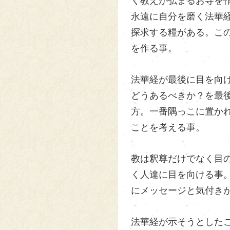
く教えが弘まるお寺を
永遠に自分を磨く法華
探求する糧がある。こ
を作る事。
法華経が最後に目を向
どうあるべきか？を最
方。一番隅っこに置か
ことを考える事。
教は釈尊だけでなく目
く人達に目を向ける事
にメッセージと気付き
法華経が示そうとした