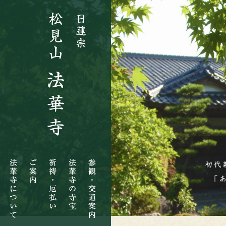
法
ご
祈
法
参
華
案
祷・
華
観・
寺
内
厄
寺
交
に
払
の
通
つ
い
寺
案
い
宝
内
て