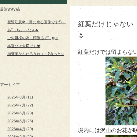
最近の投稿
観覧注意☢（目に余る画像です💦）
紅葉だけじゃない「
あ‘‘っちぃ～なぁ🔥
🌷
ご先祖様の為に頑張るぞ( ..)φ✨
本選びは大切です💓
紅葉だけでは留まらないお
御褒美なんだろうねぇ～❓きっと✨
アーカイブ
2026年8月
(11)
2026年7月
(22)
2026年6月
(23)
2026年5月
(26)
2026年4月
(29)
境内には沢山のお花が咲き
2026年3月
(22)