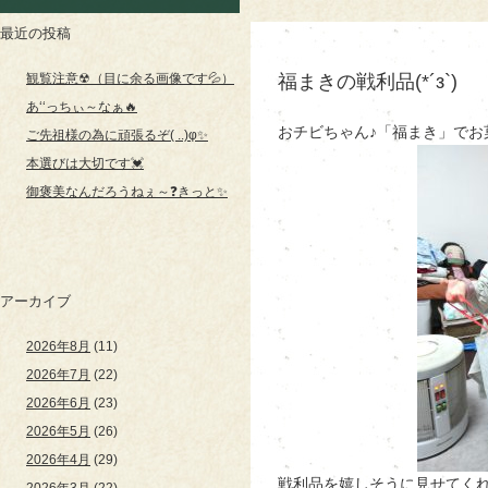
最近の投稿
観覧注意☢（目に余る画像です💦）
福まきの戦利品(*´з`)
あ‘‘っちぃ～なぁ🔥
おチビちゃん♪「福まき」でお菓
ご先祖様の為に頑張るぞ( ..)φ✨
本選びは大切です💓
御褒美なんだろうねぇ～❓きっと✨
アーカイブ
2026年8月
(11)
2026年7月
(22)
2026年6月
(23)
2026年5月
(26)
2026年4月
(29)
戦利品を嬉しそうに見せてくれま
2026年3月
(22)