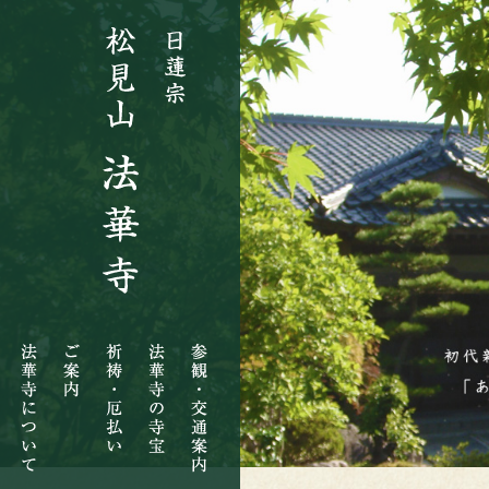
法
ご
祈
法
参
華
案
祷・
華
観・
寺
内
厄
寺
交
に
払
の
通
つ
い
寺
案
い
宝
内
て