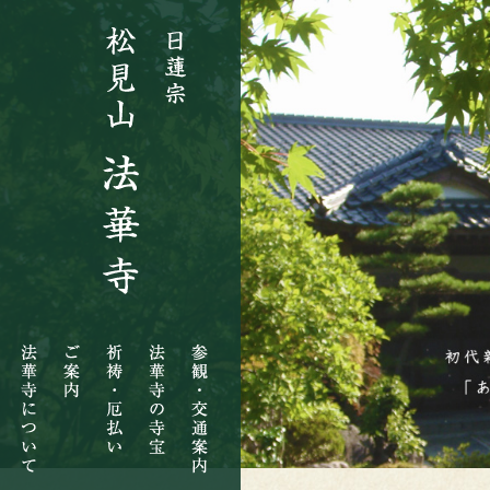
法
ご
祈
法
参
華
案
祷・
華
観・
寺
内
厄
寺
交
に
払
の
通
つ
い
寺
案
い
宝
内
て