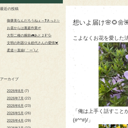
最近の投稿
御褒美なんだろうねぇ～❓きっと✨
想いよ届け🌸🌻🌼
お昼からは裏庭作業🌱
大型二種の腕前🚛あと２㌢💦
こよなくお花を愛した法
文明の利器👕＆総代さんの愛情💓
柔道一直線( ｀ー´)ノ
アーカイブ
2026年8月
(7)
2026年7月
(22)
2026年6月
(23)
「俺は上手く話すこと
2026年5月
(26)
(#^^#)/」
2026年4月
(29)
2026年3月
(22)